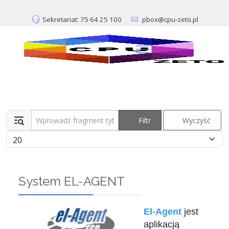
Sekretariat: 75 64 25 100
pbox@cpu-zeto.pl
Wprowadź fragment tytułu
Filtr
Wyczyść
Pokaż #
System EL-AGENT
El-Agent
jest
aplikacją