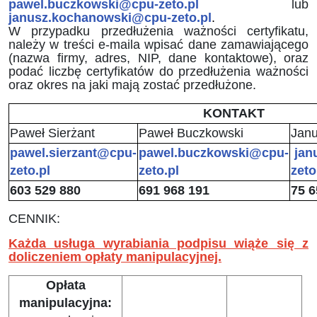
pawel.buczkowski@cpu-zeto.pl
lub
janusz.kochanowski@cpu-zeto.pl
.
W przypadku przedłużenia ważności certyfikatu,
należy w treści e-maila wpisać dane zamawiającego
(nazwa firmy, adres, NIP, dane kontaktowe), oraz
podać liczbę certyfikatów do przedłużenia ważności
oraz okres na jaki mają zostać przedłużone.
KONTAKT
Paweł Sierżant
Paweł Buczkowski
Jan
pawel.sierzant@cpu-
pawel.buczkowski@cpu-
jan
zeto.pl
zeto.pl
zeto
603 529 880
691 968 191
75 6
CENNIK:
Każda usługa wyrabiania podpisu wiąże się z
doliczeniem opłaty manipulacyjnej.
Opłata
manipulacyjna: