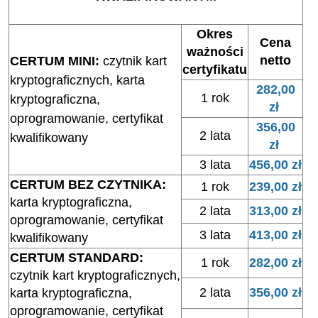
Okres
Cena
ważności
netto
CERTUM MINI:
czytnik kart
certyfikatu
kryptograficznych, karta
282,00
1 rok
kryptograficzna,
zł
oprogramowanie, certyfikat
356,00
2 lata
kwalifikowany
zł
3 lata
456,00 zł
CERTUM BEZ CZYTNIKA:
1 rok
239,00 zł
karta kryptograficzna,
2 lata
313,00 zł
oprogramowanie, certyfikat
3 lata
413,00 zł
kwalifikowany
CERTUM STANDARD:
1 rok
282,00 zł
czytnik kart kryptograficznych,
2 lata
356,00 zł
karta kryptograficzna,
oprogramowanie, certyfikat