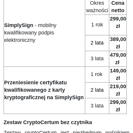
Okres
Cena
ważności
netto
299,00
1 rok
SimplySign
- mobilny
zł
kwalifikowany podpis
389,00
elektroniczny
2 lata
zł
479,00
3 lata
zł
149,00
1 rok
zł
Przeniesienie certyfikatu
219,00
kwalifikowanego z karty
2 lata
zł
kryptograficznej na SimplySign
299,00
3 lata
zł
Zestaw CryptoCertum bez czytnika
Zestaw cryptoCertum jest niezbędnym nośnikiem