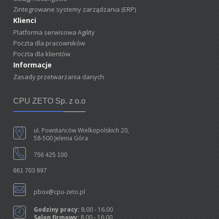
Zintegrowane systemy zarządzania (ERP)
Klienci
Platforma serwisowa Agility
Poczta dla pracowników
Poczta dla klientów
Informacje
Zasady przetwarzania danych
CPU ZETO Sp. z o.o
ul. Powstańców Wielkopolskich 20,
58-500 Jelenia Góra
756 425 100
661 703 997
pbox@cpu-zeto.pl
Godziny pracy:
8.00 - 16.00
Salon firmowy:
8.00 - 16.00