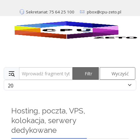
Sekretariat: 75 64 25 100
pbox@cpu-zeto.pl
Wprowadź fragment tytułu
Filtr
Wyczyść
Pokaż #
Hosting, poczta, VPS,
kolokacja, serwery
dedykowane