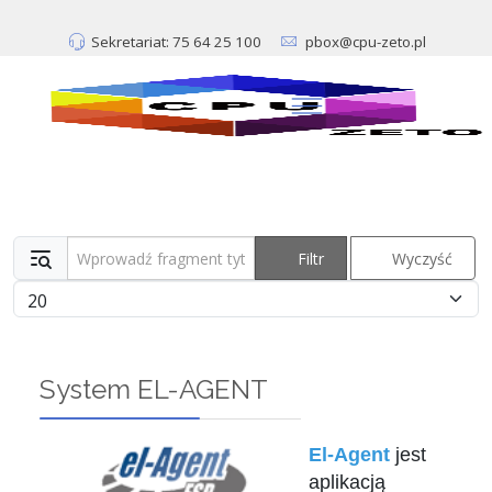
Sekretariat: 75 64 25 100
pbox@cpu-zeto.pl
Wprowadź fragment tytułu
Filtr
Wyczyść
Pokaż #
System EL-AGENT
El-Agent
jest
aplikacją