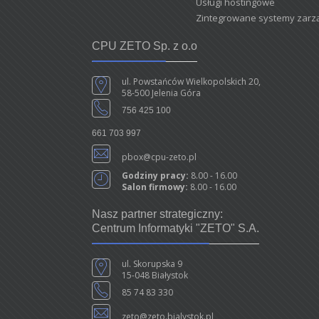
Usługi hostingowe
Zintegrowane systemy zarzą
CPU ZETO Sp. z o.o
ul. Powstańców Wielkopolskich 20,
58-500 Jelenia Góra
756 425 100
661 703 997
pbox@cpu-zeto.pl
Godziny pracy:
8.00 - 16.00
Salon firmowy:
8.00 - 16.00
Nasz partner strategiczny:
Centrum Informatyki "ZETO" S.A.
ul. Skorupska 9
15-048 Białystok
85 74 83 330
zeto@zeto.bialystok.pl