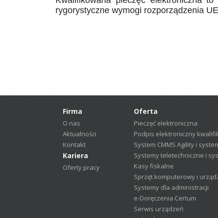
Kwalifikowana pieczęć elektroniczna t
rygorystyczne wymogi rozporządzenia U
Firma
Oferta
O nas
Pieczęć elektroniczna
Aktualności
Podpis elektroniczny kwalif
Kontakt
System CMMS Agility i syste
Kariera
Systemy teletechniczne i sy
Kasy fiskalne
Oferty pracy
Sprzęt komputerowy i urząd
Systemy dla administracji
e-Doręczenia Certum
Serwis urządzeń