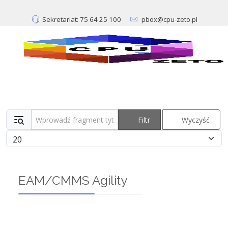
Sekretariat: 75 64 25 100
pbox@cpu-zeto.pl
Wprowadź fragment tytułu
Filtr
Wyczyść
Pokaż #
EAM/CMMS Agility