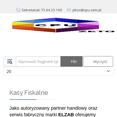
Sekretariat: 75 64 25 100
pbox@cpu-zeto.pl
Wprowadź fragment tytułu
Filtr
Wyczyść
Pokaż #
Kasy Fiskalne
Jako autoryzowany partner handlowy oraz
serwis fabryczny marki
ELZAB
oferujemy