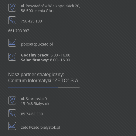
ul. Powstańców Wielkopolskich 20,
58-500 Jelenia Góra
756 425 100
661 703 997
pbox@cpu-zeto.pl
Godziny pracy:
8.00 - 16.00
Salon firmowy:
8.00 - 16.00
Nasz partner strategiczny:
Centrum Informatyki "ZETO" S.A.
ul. Skorupska 9
15-048 Białystok
85 74 83 330
zeto@zeto.bialystok.pl