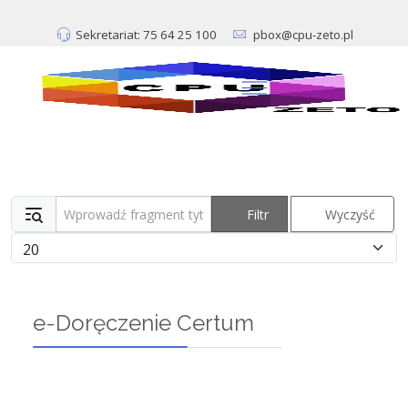
Sekretariat: 75 64 25 100
pbox@cpu-zeto.pl
Wprowadź fragment tytułu
Filtr
Wyczyść
Pokaż #
e-Doręczenie Certum