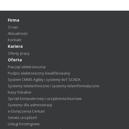
Firma
O nas
Aktualności
Kontakt
Kariera
Oferty pracy
Oferta
Pieczęć elektroniczna
Podpis elektroniczny kwalifikowany
System CMMS Agility i systemy IIoT SCADA
Systemy teletechniczne i systemy teleinformatyczne
Kasy fiskalne
Sprzęt komputerowy i urządzenia biurowe
Systemy dla administracji
e-Doręczenia Certum
Serwis urządzeń
Usługi hostingowe